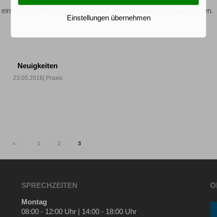
n einer speziellen Weiterbildung zum Impfmangement teilgenommen.
Einstellungen übernehmen
Neuigkeiten
23.05.2016
| Praxis
<
1
2
3
SPRECHZEITEN
O
Montag
08:00 - 12:00 Uhr | 14:00 - 18:00 Uhr