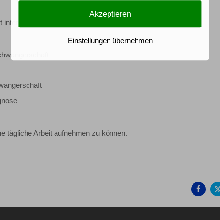
Akzeptieren
 interessante neue Erkenntnisse:
Einstellungen übernehmen
Schwangerschaft
wangerschaft
gnose
ne tägliche Arbeit aufnehmen zu können.
Auf
Fac
teil