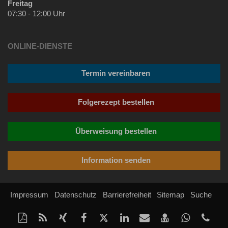
Freitag
07:30 - 12:00 Uhr
ONLINE-DIENSTE
Termin vereinbaren
Folgerezept bestellen
Überweisung bestellen
Information senden
Impressum
Datenschutz
Barrierefreiheit
Sitemap
Suche
Diese
RSS-
Auf
Auf
Auf
Auf
Per
vCard
Auf
tel
Seite
Feed
Xing
Facebook
Twitter
LinkedIn
Mail
speichern
Whatsap
(62