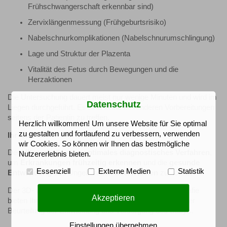
Frühschwangerschaft erkennbar sind)
Zervixlängenmessung (Frühgeburtsrisiko)
Nabelschnurkomplikationen (Nabelschnurumschlingung)
Lage und Struktur der Plazenta
Vitalität des Fetus durch Bewegungen und die
Herzaktionen
Die Untersuchung dauert meist nur wenige Minuten und wird im
Datenschutz
Liegen durchgeführt. Es sind keine besonderen Vorbereitungen
seitens der Patientin zu treffen.
Herzlich willkommen! Um unsere Website für Sie optimal
zu gestalten und fortlaufend zu verbessern, verwenden
Ihr Nutzen
wir Cookies. So können wir Ihnen das bestmögliche
Der
Ultraschall
ist ein
optimales diagnostisches Verfahren
,
Nutzererlebnis bieten.
um
Erkrankungen frühzeitig erkennen
und die
gesunde
Essenziell
Externe Medien
Statistik
Entwicklung
des Ungeborenen
überwachen
zu können.
Der 3D- und 4D-Ultraschall und die Farbdopplersonografie
Akzeptieren
bieten Ihnen höchste Aussagekraft und Sicherheit bei der
Beurteilung der Entwicklung und Versorgung des Babys.
Einstellungen übernehmen