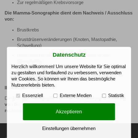
Zur regelmäßigen Krebsvorsorge
Die Mamma-Sonographie dient dem Nachweis / Ausschluss
von:
Brustkrebs
Brustdrüsenveränderungen (Knoten, Mastopathie,
Schwellung)
Datenschutz
regionalen Lymphknotenveränderungen (Axilla-
Sonographie)
Herzlich willkommen! Um unsere Website für Sie optimal
Zysten (ggf. zur gezielten Zystenentleerung bei
zu gestalten und fortlaufend zu verbessern, verwenden
flüssigkeitsgefüllter Zystenbildung)
wir Cookies. So können wir Ihnen das bestmögliche
Nutzererlebnis bieten.
Ihr Nutzen
Essenziell
Externe Medien
Statistik
Die Mamma-Sonographie dient der
frühzeitigen Ermittlung
von Brusterkrankungen
, um eine
individuelle Therapie
rechtzeitig
durchführen zu können.
Akzeptieren
Einstellungen übernehmen